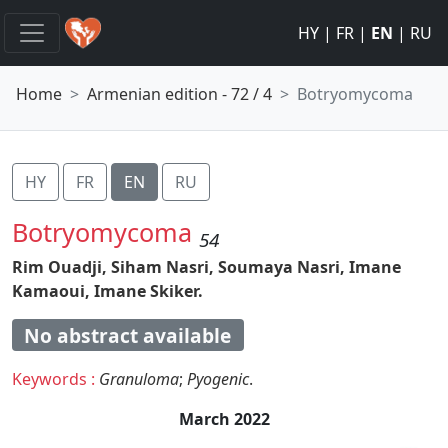
HY
|
FR
|
EN
|
RU
Home
Armenian edition - 72 / 4
Botryomycoma
HY
FR
EN
RU
Botryomycoma
54
Rim Ouadji,
Siham Nasri,
Soumaya Nasri,
Imane
Kamaoui,
Imane Skiker.
No abstract available
Keywords :
Granuloma
;
Pyogenic
.
March 2022