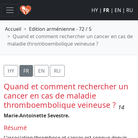
HY
|
FR
|
EN
|
RU
Accueil
Edition arménienne - 72 / 5
Quand et comment rechercher un cancer en cas de
maladie thromboembolique veineuse ?
HY
FR
EN
RU
Quand et comment rechercher un
cancer en cas de maladie
thromboembolique veineuse ?
14
Marie-Antoinette Sevestre.
Résumé
L’association thrombose et cancer est connue depuis