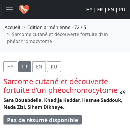
HY
|
FR
|
EN
|
RU
Accueil
Edition arménienne - 72 / 5
Sarcome cutané et découverte fortuite d’un
phéochromocytome
HY
FR
EN
RU
Sarcome cutané et découverte
fortuite d’un phéochromocytome
48
Sara Bouabdella,
Khadija Kaddar,
Hasnae Saddouk,
Nada Zizi,
Siham Dikhaye.
Pas de résumé disponible