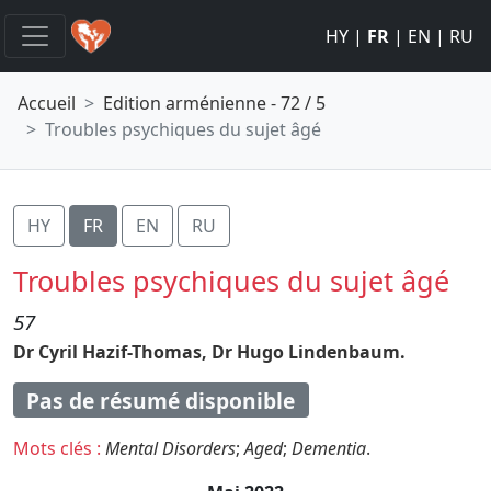
HY
|
FR
|
EN
|
RU
Accueil
Edition arménienne - 72 / 5
Troubles psychiques du sujet âgé
HY
FR
EN
RU
Troubles psychiques du sujet âgé
57
Dr Cyril Hazif-Thomas,
Dr Hugo Lindenbaum.
Pas de résumé disponible
Mots clés :
Mental Disorders
;
Aged
;
Dementia
.