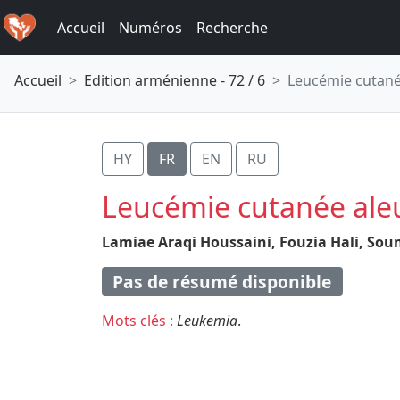
Accueil
Numéros
Recherche
Accueil
Edition arménienne - 72 / 6
Leucémie cutan
HY
FR
EN
RU
Leucémie cutanée al
Lamiae Araqi Houssaini,
Fouzia Hali,
Soum
Pas de résumé disponible
Mots clés :
Leukemia
.