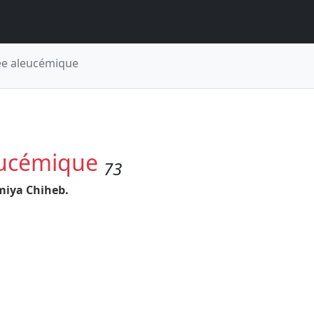
ée aleucémique
eucémique
73
iya Chiheb.