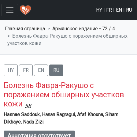
HY
|
FR
|
EN
|
RU
Главная страница
Армянское издание - 72 / 4
Болезнь Фавра-Ракушо с поражением обширных
участков кожи
HY
FR
EN
RU
Болезнь Фавра-Ракушо с
поражением обширных участков
кожи
58
Hasnae Saddouk,
Hanan Ragragui,
Afaf Khouna,
Siham
Dikhaye,
Nada Zizi.
Аннотация отсутствует