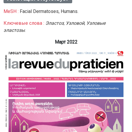
MeSH :
Facial Dermatoses,
Humans.
Ключевые слова :
Эластоз
;
Узловой
;
Узловые
эластозы
.
Март 2022