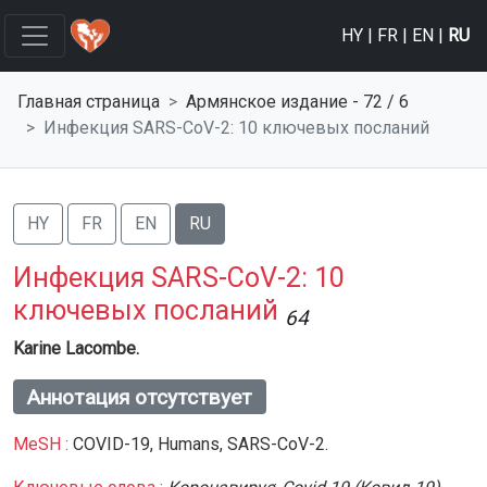
HY
|
FR
|
EN
|
RU
Главная страница
Армянское издание - 72 / 6
Инфекция SARS-CoV-2: 10 ключевых посланий
HY
FR
EN
RU
Инфекция SARS-CoV-2: 10
ключевых посланий
64
Karine Lacombe.
Аннотация отсутствует
MeSH :
COVID-19,
Humans,
SARS-CoV-2.