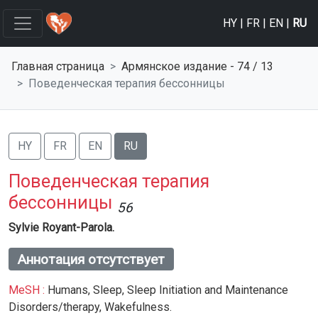
HY
|
FR
|
EN
|
RU
Главная страница
Армянское изданиe - 74 / 13
Поведенческая терапия бессонницы
HY
FR
EN
RU
Поведенческая терапия
бессонницы
56
Sylvie Royant-Parola.
Аннотация отсутствует
MeSH :
Humans,
Sleep,
Sleep Initiation and Maintenance
Disorders/therapy,
Wakefulness.