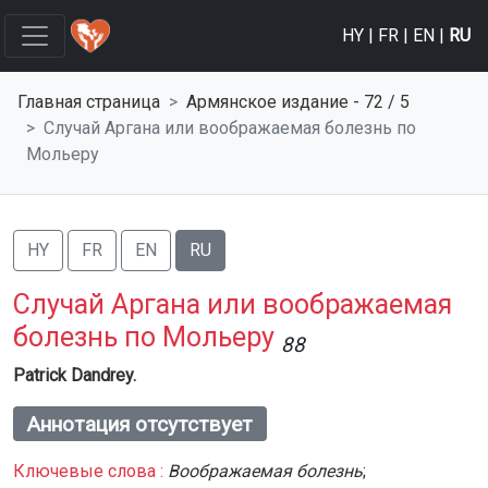
HY
|
FR
|
EN
|
RU
Главная страница
Армянское изданиe - 72 / 5
Случай Аргана или воображаемая болезнь по
Мольеру
HY
FR
EN
RU
Случай Аргана или воображаемая
болезнь по Мольеру
88
Patrick Dandrey.
Аннотация отсутствует
Ключевые слова :
Воображаемая болезнь
;