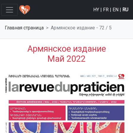
HY
|
FR
|
EN
|
RU
Главная страница
Армянское изданиe - 72 / 5
Армянское изданиe
Май 2022