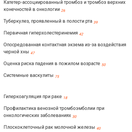
Катетер-ассоциированный тромбоз и тромбоз верхних
конечностей в онкологии
26
Туберкулез, проявленный в полости рта
39
Первичная гиперхолестеринемия
42
Опосредованная контактная экзема из-за воздействия
черной хны
47
Оценка риска падения в пожилом возрасте
50
Системные васкулиты
75
Гиперкоагуляция при раке
18
Профилактика венозной тромбоэмболии при
онкологических заболеваниях
30
Плоскоклеточный рак молочной железы
40