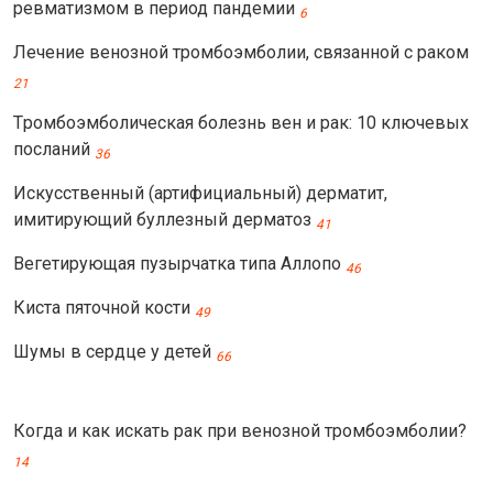
ревматизмом в период пандемии
6
Лечение венозной тромбоэмболии, связанной с раком
21
Tромбоэмболическая болезнь вен и рак: 10 ключевых
посланий
36
Искусственный (артифициальный) дерматит,
имитирующий буллезный дерматоз
41
Вегетирующая пузырчатка типа Аллопо
46
Киста пяточной кости
49
Шумы в сердце у детей
66
Когда и как искать рак при венозной тромбоэмболии?
14