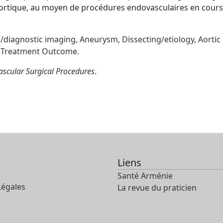
 aortique, au moyen de procédures endovasculaires en cours
/diagnostic imaging,
Aneurysm,
Dissecting/etiology,
Aortic
Treatment Outcome.
ascular Surgical Procedures
.
Liens
Santé Arménie
Légales
La revue du praticien