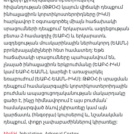
հիվանդության (ԹՔՕՀ) կայուն վիճակի դեպքում
ինհալյացիոն կորտիկոստերոիդները (ԻԿՍ)
հարկավոր է օգտագործել միայն հաճախակի
սրացումների դեպքում՝ երկարատև ազդեցության
բետա-2-համազդիչ (ԵԱԲՀ) և երկարատև
ազդեցության մուսկարինային ներհակորդ (ԵԱՄՆ)
բրոնխալայնիչների հետ համատեղ: Եթե
հաճախակի սրացումները պահպանվում են,
չնայած ինհալյացիոն երկբուժմանը (ԵԱԲՀ-ԻԿՍ
կամ ԵԱԲՀ-ԵԱՄՆ), կարելի է առաջարկել
եռաբուժում (ԵԱԲՀ-ԵԱՄՆ-ԻԿՍ): ԹՔՕՀ-ի սրացման
դեպքում համակարգային կորտիկոստերոիդային
բուժման ապացուցողականության մակարդակը
ցածր է, ինչը հիմնավորում է այս բուժման՝
համակարգված ձևով չկիրառելը կամ այն
կարճատև (հնգօրյա) կուրսերով և, նշանակման
դեպքում, փոքր չափաբաժիններով կիրառելը:
MeSH.
Inhalation,
Adrenal Cortex