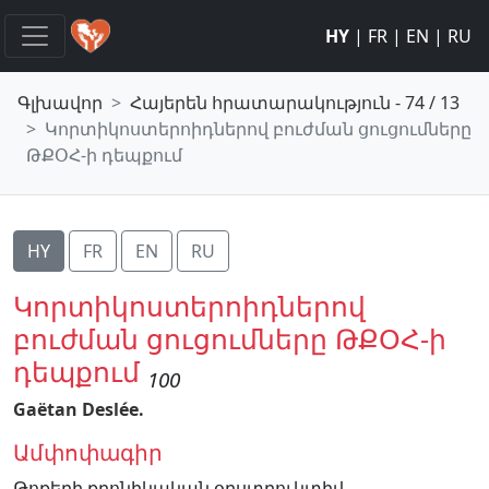
HY
|
FR
|
EN
|
RU
Գլխավոր
Հայերեն հրատարակություն - 74 / 13
Կորտիկոստերոիդներով բուժման ցուցումները
ԹՔՕՀ-ի դեպքում
HY
FR
EN
RU
Կորտիկոստերոիդներով
բուժման ցուցումները ԹՔՕՀ-ի
դեպքում
100
Gaëtan Deslée.
Ամփոփագիր
Թոքերի քրոնիկական օբստրուկտիվ