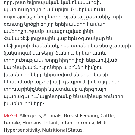
որը, ըստ եվրոպական կանոնակարգի,
պարտադիր չի համարվում։ Ներկայումս
գոյություն չունի ընտրության այլ չափանիշ, որի
օգուտը կրծքի բոլոր երեխաների համար
ամբողջությամբ ապացուցված լինի։
Հակառեֆլյուքսային կաթերն օգտակար են
ռեֆլյուքսի ժամանակ, իսկ առանց կաթնաշաքարի
(լակտոզա) կաթերը՝ ծանր և երկարատև
փորլուծության։ Խորը հիդրոլիզի ենթարվված
կաթնախառնուրդները և բրնձի հիմքով
խառնուրդները կիրառվում են կովի կաթի
նկատմամբ ալերգիայի դեպքում, իսկ այդ երկու
փոխարինիչների նկատմամբ ալերգիայի
պարագայում այլընտրանք են ամինաթթուների
խառնուրդները։
MeSH.
Allergens,
Animals,
Breast Feeding,
Cattle,
Female,
Humans,
Infant,
Infant Formula,
Milk
Hypersensitivity,
Nutritional Status.