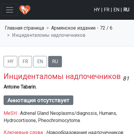
HY
|
FR
|
EN
|
RU
Главная страница
Армянское издание - 72 / 6
Инциденталомы надпочечников
HY
FR
EN
RU
Инциденталомы надпочечников
81
Antoine Tabarin.
Аннотация отсутствует
MeSH :
Adrenal Gland Neoplasms/diagnosis,
Humans,
Hydrocortisone,
Pheochromocytoma.
Ключевые слова :
Новообразования надпочечников
.