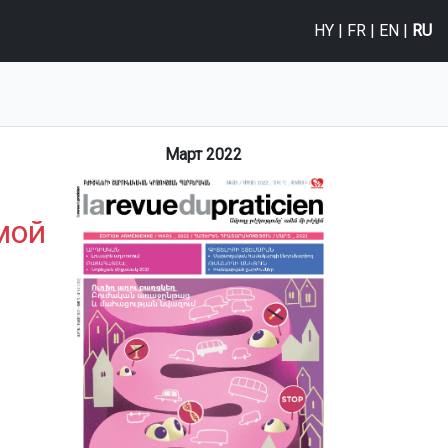
HY
|
FR
|
EN
|
RU
Март 2022
мой