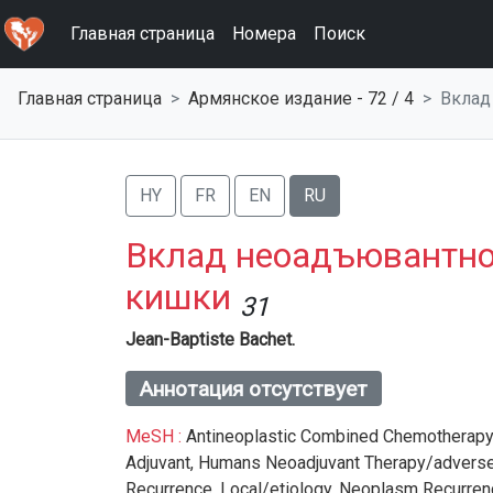
Главная страница
Номера
Поиск
Главная страница
Армянское издание - 72 / 4
Вклад
HY
FR
EN
RU
Вклад неоадъювантно
кишки
31
Jean-Baptiste Bachet.
Аннотация отсутствует
MeSH :
Antineoplastic Combined Chemotherapy 
Adjuvant,
Humans Neoadjuvant Therapy/adverse
Recurrence,
Local/etiology,
Neoplasm Recurren