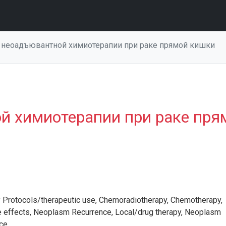
 неоадъювантной химиотерапии при раке прямой кишки
й химиотерапии при раке пря
Protocols/therapeutic use,
Chemoradiotherapy,
Chemotherapy,
 effects,
Neoplasm Recurrence,
Local/drug therapy,
Neoplasm
ce.