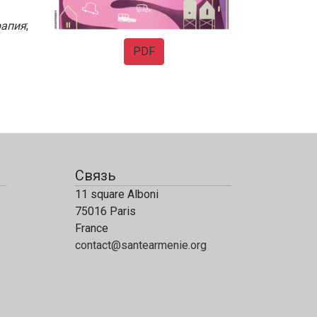
рапия
;
PDF
Связь
11 square Alboni
75016 Paris
France
contact@santearmenie.org