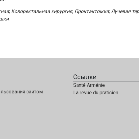
тная
;
Колоректальная хирургия
;
Проктэктомия
;
Лучевая те
ишки
.
Ссылки
Santé Arménie
ользования сайтом
La revue du praticien