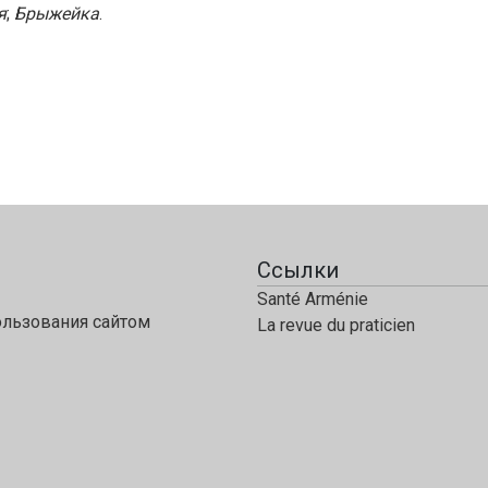
я
;
Брыжейка
.
Ссылки
Santé Arménie
ользования сайтом
La revue du praticien