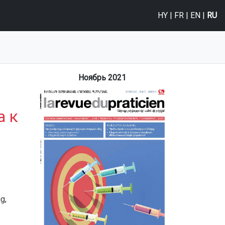
HY
|
FR
|
EN
|
RU
Ноябрь 2021
а к
g,