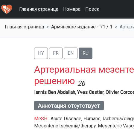
Главная страница
Номера
Поиск
Главная страница
Армянское изданиe - 71 / 1
Артер
HY
FR
EN
RU
Артериальная мезенте
решению
26
Iannis Ben Abdallah,
Yves Castier,
Olivier Corco
Аннотация отсутствует
MeSH :
Acute Disease,
Humans,
Ischemia/diag
Mesenteric Ischemia/therapy,
Mesenteric Vascu