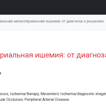
иальная мезентериальная ишемия: от диагноза к решению
риальная ишемия: от диагноз
s.
nosis,
Ischemia/therapy,
Mesenteric Ischemia/diagnostic imagin
lar Occlusion,
Peripheral Arterial Disease.