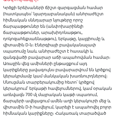
Կրծքի երեխաների ճիշտ զարգացման համար
(հատկապես՝ նյարդաբանական) անհրաժեշտ
հիմնական սննդարար նյութերը որոշ
ճարպաթթուներ են (անփոխարինելի
ճարպաթթուներ, արախիդոնաթթու,
դոկոզահեքսաենաթթու), երկաթը, կալցիումը և
վիտամին D-ն։ Էներգիայի բավականաչափ
սպառումը նաև անհրաժեշտ է հասակի և
զանգվածի բավարար աճի ապահովման համար։
Առաջին վեց ամիսների ընթացքում այդ
կարիքները լավագույնս բավարարվում են կրծքով
կերակրմամբ կամ մանկական խառնուրդներով։
Սնուցման տարբերակումից հետո՝ կրծքով
կերակրում՝ երկաթի հավելումներով, կամ օրական
առնվազն 700 մլ մայրական կաթի սպառում,
ճարպերի ավելացում ամեն աղի կերակուրի մեջ և
վիտամին D-ի հավելում, կարելի է ապահովել բոլոր
հիմնական կարիքները։ Հակառակ տարածված